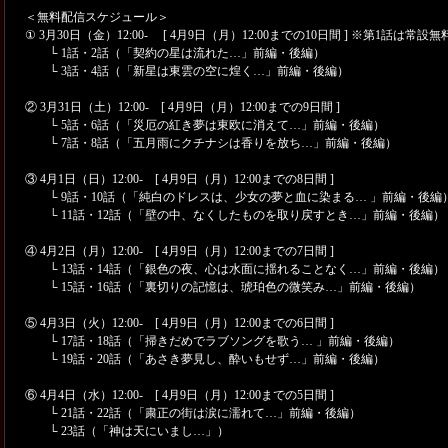
＜無料配信スケジュール＞
① 3月30日（金）12:00- [ 4月9日（月）12:00までの10日間 ] ※第1話は常設無
└ 1話・2話（「契約の星は流れた…」前編・後編）
└ 3話・4話（「新星は東雲の空に煌く…」前編・後編）
② 3月31日（土）12:00- [ 4月9日（月）12:00までの9日間 ]
└ 5話・6話（「災厄の紅き夢は東欧に消えて…」前編・後編）
└ 7話・8話（「五月雨にクチナシは香りを放ち…」前編・後編）
③ 4月1日（日）12:00- [ 4月9日（月）12:00までの8日間 ]
└ 9話・10話（「純白のドレスは、少女の夢と血に染まる… 」前編・後編
└ 11話・12話（「壁の中、なくしたものを取り戻すとき…」前編・後編）
④ 4月2日（月）12:00- [ 4月9日（月）12:00までの7日間 ]
└ 13話・14話（「銀色の夜、心は水面に揺れることなく…」前編・後編）
└ 15話・16話（「裏切りの記憶は、琥珀色の微笑み…」前編・後編）
⑤ 4月3日（火）12:00- [ 4月9日（月）12:00までの6日間 ]
└ 17話・18話（「掃きだめでラブソングを歌う… 」前編・後編）
└ 19話・20話（「あさき夢見し、酔いもせず…」前編・後編）
⑥ 4月4日（水）12:00- [ 4月9日（月）12:00までの5日間 ]
└ 21話・22話（「粛正の街は涙に濡れて…」前編・後編）
└ 23話（「神は天にいまし…」）