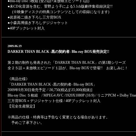
●Blu-ray Disc 5枚組 (全25話+未放映エピソード1話)
●未CD化音源を含む、菅野よう子による5.1ch版劇伴集収録決定!!
(※映像ディスクの特典コンテンツとしての収録になります)
●岩原裕二描き下ろし三方背BOX
●小森高博描き下ろしデジジャケット
●40Pブックレット封入
2009.06.19
DARKER THAN BLACK -黒の契約者- Blu-ray BOX発売決定!!
第２期の制作も発表された「DARKER THAN BLACK」の第1期シリーズ
全２５話＋未放映エピソード１話が、Blu-ray BOXで登場!! お楽しみに！
《商品仕様》
「DARKER THAN BLACK -黒の契約者- Blu-ray BOX」
2009年9月30日発売予定 / \36,750(税込)[\35,000(税抜)]
Blu-ray Disc ５枚組 / MPEG4 AVC /1920X1080P (16:9) / リニアPCM＋Dolby Tru
三方背BOX＋デジジャケット仕様 / 40Pブックレット封入
【完全生産限定】
※商品の仕様・特典等は予告なく変更となる場合があります。
予めご了承下さい。