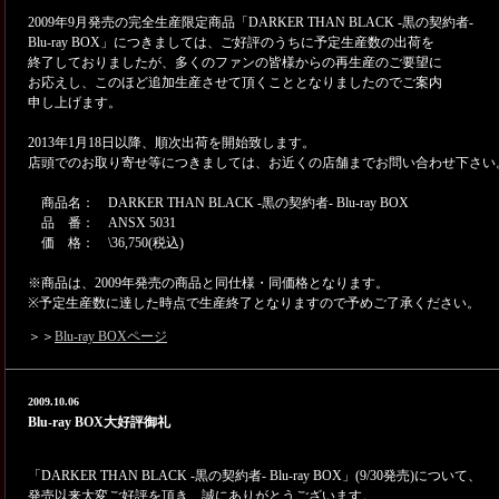
2009年9月発売の完全生産限定商品「DARKER THAN BLACK -黒の契約者-
Blu-ray BOX」につきましては、ご好評のうちに予定生産数の出荷を
終了しておりましたが、多くのファンの皆様からの再生産のご要望に
お応えし、このほど追加生産させて頂くこととなりましたのでご案内
申し上げます。
2013年1月18日以降、順次出荷を開始致します。
店頭でのお取り寄せ等につきましては、お近くの店舗までお問い合わせ下さい
商品名： DARKER THAN BLACK -黒の契約者- Blu-ray BOX
品 番： ANSX 5031
価 格： \36,750(税込)
※商品は、2009年発売の商品と同仕様・同価格となります。
※予定生産数に達した時点で生産終了となりますので予めご了承ください。
＞＞
Blu-ray BOXページ
2009.10.06
Blu-ray BOX大好評御礼
「DARKER THAN BLACK -黒の契約者- Blu-ray BOX」(9/30発売)について、
発売以来大変ご好評を頂き、誠にありがとうございます。