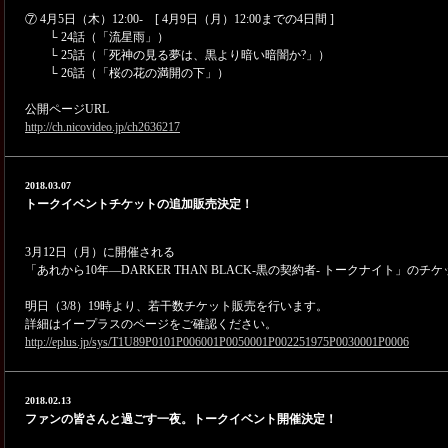
⑦ 4月5日（木）12:00- [ 4月9日（月）12:00までの4日間 ]
└ 24話（「流星雨」）
└ 25話（「死神の見る夢は、黒より暗い暗闇か?」）
└ 26話（「桜の花の満開の下」）
公開ページURL
http://ch.nicovideo.jp/ch2636217
2018.03.07
トークイベントチケットの追加販売決定！
3月12日（月）に開催される
「あれから10年―DARKER THAN BLACK-黒の契約者- トークナイト」の
明日（3/8）19時より、若干数チケット販売を行います。
詳細はイープラスのページをご確認ください。
http://eplus.jp/sys/T1U89P0101P006001P0050001P002251975P0030001P0006
2018.02.13
ファンの皆さんと過ごす一夜。トークイベント開催決定！