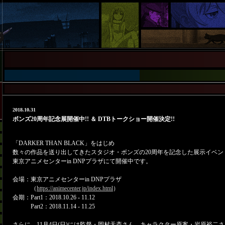
2018.10.31
ボンズ20周年記念展開催中!! ＆ DTBトークショー開催決定!!
「DARKER THAN BLACK」をはじめ
数々の作品を送り出してきたスタジオ・ボンズの20周年を記念した展示イベン
東京アニメセンターin DNPプラザにて開催中です。
会場：東京アニメセンターin DNPプラザ
（
https://animecenter.jp/index.html
）
会期：Part1：2018.10.26 - 11.12
Part2：2018.11.14 - 11.25
さらに、11月4日(日)には監督・岡村天斎さん、キャラクター原案・岩原裕二