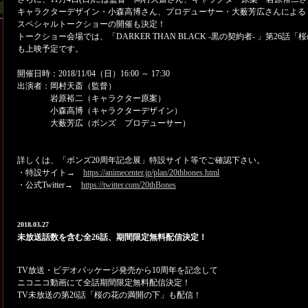
キャラクターデザイン・小森高博さん、プロデューサー・大薮芳広さんによる
スペシャルトークショーの開催も決定！
トークショー会場では、「DARKER THAN BLACK -黒の契約者- 」第26話
も上映予定です。
開催日時：2018/11/04（日）16:00 ～ 17:30
出演者：岡村天斎（監督）
岩原裕二（キャラクター原案）
小森高博（キャラクターデザイン）
大薮芳広（ボンズ プロデューサー）
詳しくは、「ボンズ20周年記念展」特設サイト等でご確認下さい。
・特設サイト→
https://animecenter.jp/plan/20thbones.html
・公式Twitter→
https://twitter.com/20thBones
2018.03.27
未放送話数を含む全26話、期間限定無料配信決定！
TV放送・ビデオパッケージ発売から10周年を記念して
ニコニコ動画にて全話期間限定無料配信決定！
TV未放送の第26話「桜の花の満開の下」も配信！