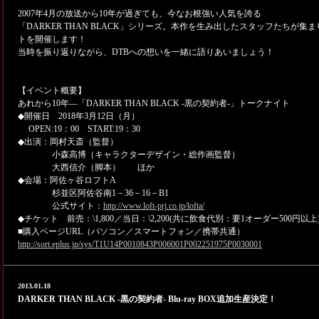
2007年4月の放送から10年が過ぎても、今なお根強い人気を誇る
「DARKER THAN BLACK」シリーズ。本作を生み出したスタッフたちが
トを開催します！
当時を振り返りながら、DTBへの想いを一緒に語りあいましょう！
【イベント概要】
あれから10年―「DARKER THAN BLACK -黒の契約者-」トークナイト
◆開催日 2018年3月12日（月）
OPEN:19：00 START:19：30
◆出演：岡村天斎（監督）
小森高博（キャラクターデザイン・総作画監督）
大西信介（脚本） ほか
◆会場：阿佐ヶ谷ロフトA
杉並区阿佐谷南1－36－16－B1
公式サイト：
http://www.loft-prj.co.jp/lofta/
◆チケット 前売：\1,800／当日：\2,200(共に飲食代別：要1オーダー500円以上
■購入ページURL（パソコン／スマートフォン／携帯共通）
http://sort.eplus.jp/sys/T1U14P0010843P006001P002251975P0030001
2013.01.18
DARKER THAN BLACK -黒の契約者- Blu-ray BOX追加生産決定！