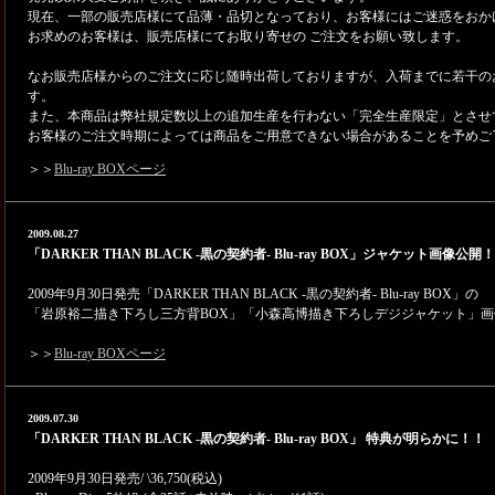
現在、一部の販売店様にて品薄・品切となっており、お客様にはご迷惑をおか
お求めのお客様は、販売店様にてお取り寄せの ご注文をお願い致します。
なお販売店様からのご注文に応じ随時出荷しておりますが、入荷までに若干の
す。
また、本商品は弊社規定数以上の追加生産を行わない「完全生産限定」とさせ
お客様のご注文時期によっては商品をご用意できない場合があることを予めご
＞＞
Blu-ray BOXページ
2009.08.27
「DARKER THAN BLACK -黒の契約者- Blu-ray BOX」ジャケット画像公開！
2009年9月30日発売「DARKER THAN BLACK -黒の契約者- Blu-ray BOX」の
「岩原裕二描き下ろし三方背BOX」「小森高博描き下ろしデジジャケット」
＞＞
Blu-ray BOXページ
2009.07.30
「DARKER THAN BLACK -黒の契約者- Blu-ray BOX」 特典が明らかに！！
2009年9月30日発売/ \36,750(税込)